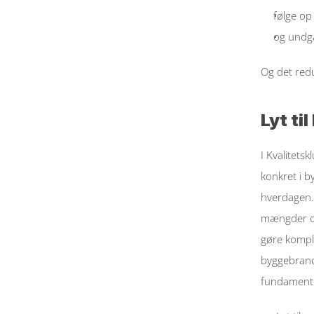
følge op
og undgå,
Og det redu
Lyt ti
I Kvalitets
konkret i b
hverdagen. 
mængder dok
gøre komple
byggebranc
fundamente