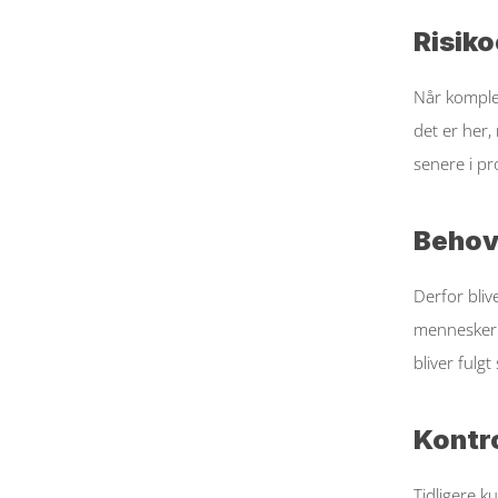
Risiko
Når komplek
det er her,
senere i pr
Behove
Derfor blive
mennesker f
bliver fulgt
Kontro
Tidligere k