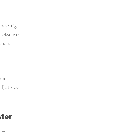
hele. Og 
nsekvenser 
tion. 
rne 
, at krav 
ster
 en 