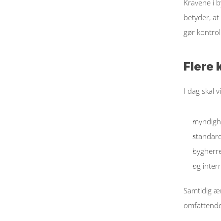
Kravene i 
betyder, at 
gør kontro
Flere 
I dag skal 
myndigh
standard
bygherre
og intern
Samtidig æn
omfattende