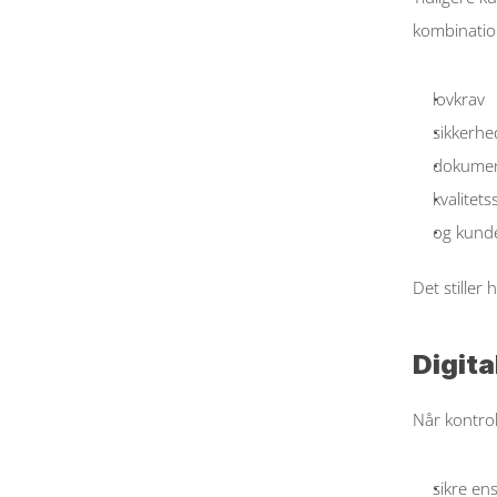
kombination
lovkrav  
sikkerhe
dokumen
kvalitetss
og kunde
Det stiller 
Digita
Når kontrolp
sikre en