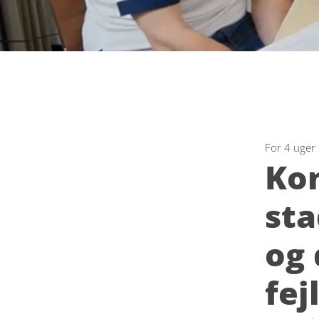
For 4 uger
Kon
sta
og 
fejl