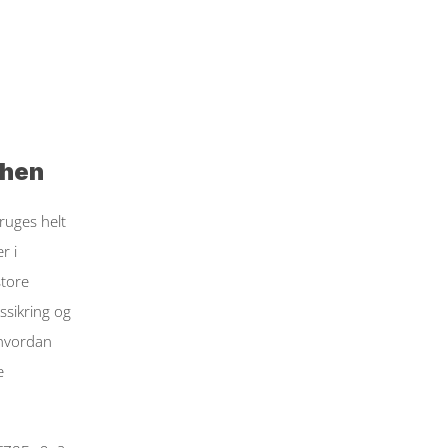
chen
uges helt 
 i 
tore 
sikring og 
hvordan 
 