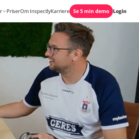
r
Priser
Om Inspectly
Karriere
Se 5 min demo
Login