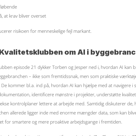
 løbende  
 at krav bliver overset  
cerer risikoen for menneskelige fejl markant. 
l Kvalitetsklubben om AI i byggebran
klubben episode 21 dykker Torben og Jesper ned i, hvordan AI kan br
yggebranchen – ikke som fremtidssnak, men som praktiske værktøjer
De kommer bl.a. ind på, hvordan AI kan hjælpe med at navigere i s
umentation, identificere mønstre i projekter, understøtte kvalitets
kse kontrolplaner lettere at arbejde med. Samtidig diskuterer de, 
hen allerede ligger inde med enorme mængder data, som kan blive
t for smartere og mere proaktive arbejdsgange i fremtiden.