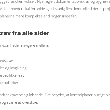
byggebranchen vokser. Nye regler, dokumentationskrav og bygherre
virksomheder skal forholde sig til stadig flere kontroller i deres proj
lplanerne mere komplekse end nogensinde før. 
krav fra alle sider
virksomheder navigere mellem: 
edskrav  
er og lovgivning  
specifikke krav  
e politikker  
drer kravene sig løbende. Det betyder, at kontrolplaner hurtigt bliv
 og svære at overskue. 