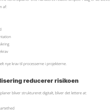
 af: 
d  
tation  
ikring  
krav  
helt nye krav til processerne i projekterne. 
lisering reducerer risikoen
laner bliver struktureret digitalt, bliver det lettere at: 
sartethed  