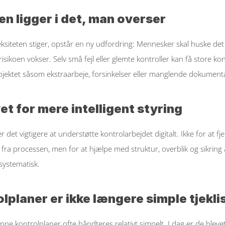
en ligger i det, man overser
siteten stiger, opstår en ny udfordring: Mennesker skal huske det 
 risikoen vokser. Selv små fejl eller glemte kontroller kan få store ko
ojektet såsom ekstraarbeje, forsinkelser eller manglende dokumenta
t for mere intelligent styring
r det vigtigere at understøtte kontrolarbejdet digitalt. Ikke for at fje
ra processen, men for at hjælpe med struktur, overblik og sikring af
 systematisk. 
lplaner er ikke længere simple tjekli
unne kontrolplaner ofte håndteres relativt simpelt. I dag er de blevet