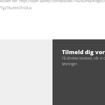
pisoden her: 
https://open.spotify.com/episode/7naZbumq0KHgtz
97Tg2TbuHHOTnOLw
Tilmeld dig vo
Få direkte besked, når vi 
løsninger.