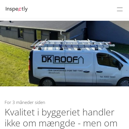
Priser
Om Inspectly
Karriere
Se 5 min demo
Login
Flow
NY
Build
For 3 måneder siden
Kvalitet i byggeriet handler 
Demounivers
ikke om mængde - men om 