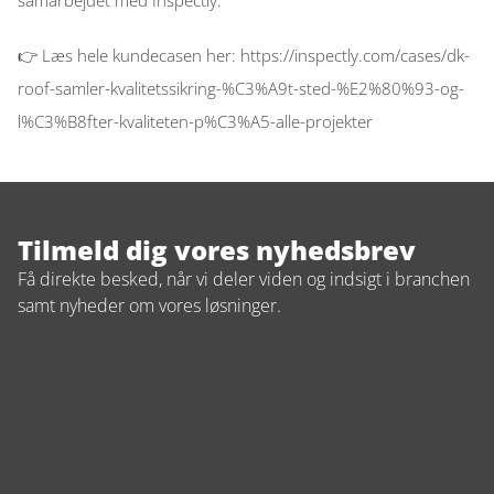
samarbejdet med Inspectly.  
👉 Læs hele kundecasen her: 
https://inspectly.com/cases/dk-
roof-samler-kvalitetssikring-%C3%A9t-sted-%E2%80%93-og-
l%C3%B8fter-kvaliteten-p%C3%A5-alle-projekter
Tilmeld dig vores nyhedsbrev
Få direkte besked, når vi deler viden og indsigt i branchen 
samt nyheder om vores løsninger.