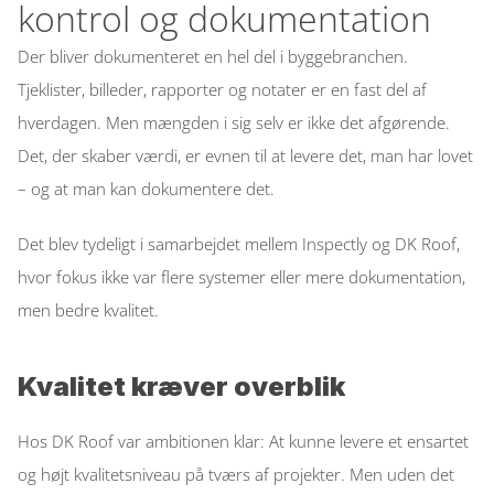
kontrol og dokumentation
Podcast
Der bliver dokumenteret en hel del i byggebranchen. 
Inspectly Hub
Tjeklister, billeder, rapporter og notater er en fast del af 
hverdagen. Men mængden i sig selv er ikke det afgørende. 
Cases
Det, der skaber værdi, er evnen til at levere det, man har lovet 
Blog
– og at man kan dokumentere det. 
Select Language
Danish
Det blev tydeligt i samarbejdet mellem Inspectly og DK Roof, 
hvor fokus ikke var flere systemer eller mere dokumentation, 
men bedre kvalitet.  
Kvalitet kræver overblik
Hos DK Roof var ambitionen klar: At kunne levere et ensartet 
og højt kvalitetsniveau på tværs af projekter. Men uden det 