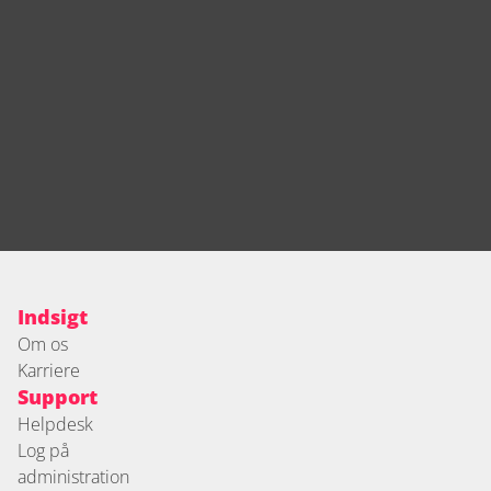
Indsigt
Om os
Karriere
Support
Helpdesk
Log på 
administration