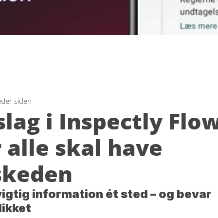
der siden
lag i Inspectly Flow 
 alle skal have 
skeden
igtig information ét sted – og bevar 
likket