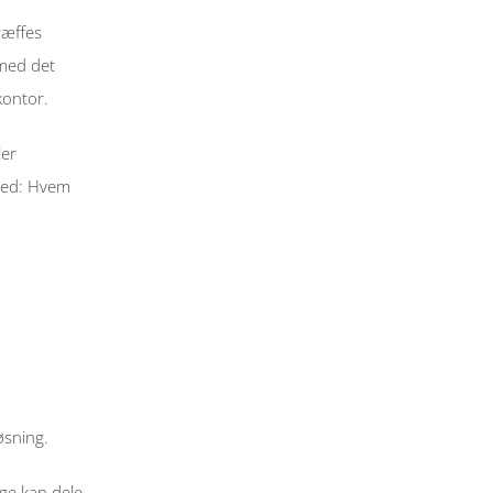
æffes 
med det 
ontor. 
er 
hed: Hvem 
øsning. 
ge kan dele 