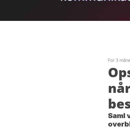
For 3 måne
Ops
når
be
Saml v
overb