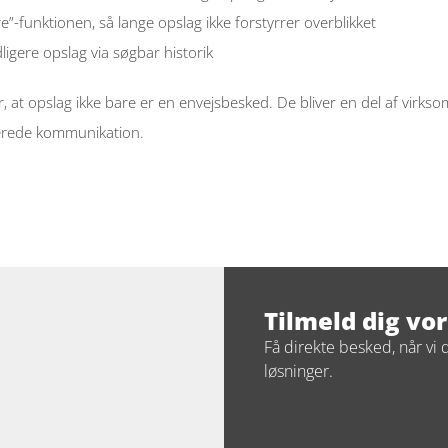
”-funktionen, så lange opslag ikke forstyrrer overblikket 
dligere opslag via søgbar historik 
, at opslag ikke bare er en envejsbesked. De bliver en del af virks
rede kommunikation. 
Tilmeld dig vo
Få direkte besked, når vi 
løsninger.