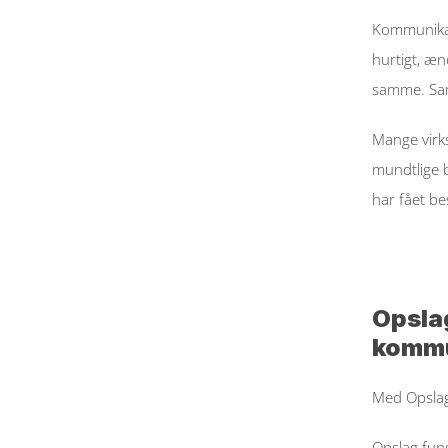
Kommunikat
hurtigt, æ
samme. Sam
Mange virks
mundtlige 
har fået be
Opsla
kommu
Med 
Opsla
Opslag fung