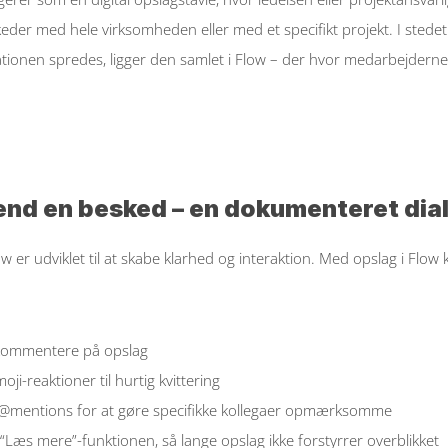
keder med hele virksomheden eller med et specifikt projekt. I stedet 
ionen spredes, ligger den samlet i Flow – der hvor medarbejderne 
end en besked – en dokumenteret dia
ow er udviklet til at skabe klarhed og interaktion. Med opslag i Flow 
kommentere på opslag 
ji-reaktioner til hurtig kvittering 
@mentions for at gøre specifikke kollegaer opmærksomme 
“Læs mere”-funktionen, så lange opslag ikke forstyrrer overblikket 