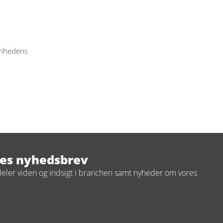
omhedens 
res nyhedsbrev
deler viden og indsigt i branchen samt nyheder om vores 