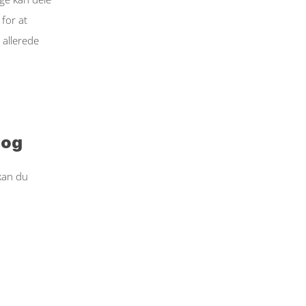
for at 
allerede 
log
kan du 