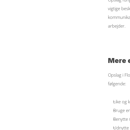
vigtige bes
kommunikat
arbejder. 
Mere 
Opslag i Fl
følgende: 
Like og 
Bruge emo
Benytte 
Udnytte 