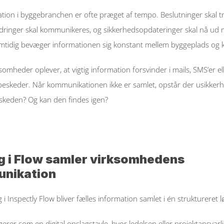
ion i byggebranchen er ofte præget af tempo. Beslutninger skal tr
ndringer skal kommunikeres, og sikkerhedsopdateringer skal nå ud 
tidig bevæger informationen sig konstant mellem byggeplads og k
omheder oplever, at vigtig information forsvinder i mails, SMS’er ell
beskeder. Når kommunikationen ikke er samlet, opstår der usikker
skeden? Og kan den findes igen? 
g i Flow samler virksomhedens 
nikation
g
 i Inspectly Flow bliver fælles information samlet i én struktureret l
erer som en digital opslagstavle, hvor ledelsen eller projektansvarli