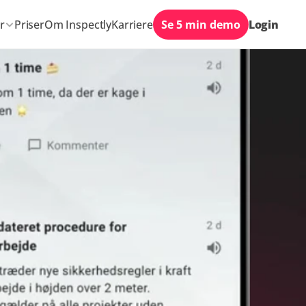
r
Priser
Om Inspectly
Karriere
Se 5 min demo
Login