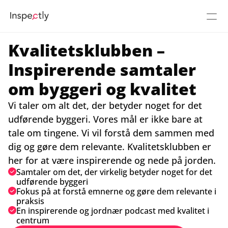
Kvalitetsklubben – 
Priser
Inspirerende samtaler 
Om Inspectly
om byggeri og kvalitet
Karriere
Vi taler om alt det, der betyder noget for det 
udførende byggeri. Vores mål er ikke bare at 
Se 5 min demo
Login
tale om tingene. Vi vil forstå dem sammen med 
dig og gøre dem relevante. Kvalitetsklubben er 
Flow
NY
her for at være inspirerende og nede på jorden.
Samtaler om det, der virkelig betyder noget for det 
Build
udførende byggeri
Fokus på at forstå emnerne og gøre dem relevante i 
praksis
Demounivers
En inspirerende og jordnær podcast med kvalitet i 
centrum