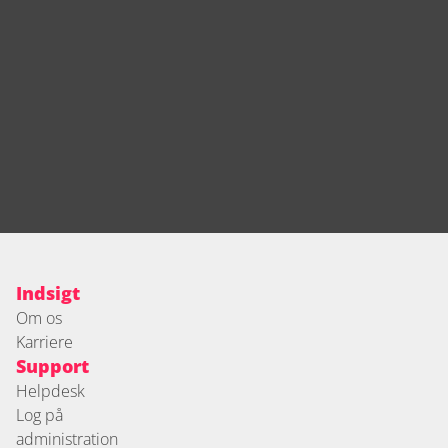
Indsigt
Om os
Karriere
Support
Helpdesk
Log på 
administration