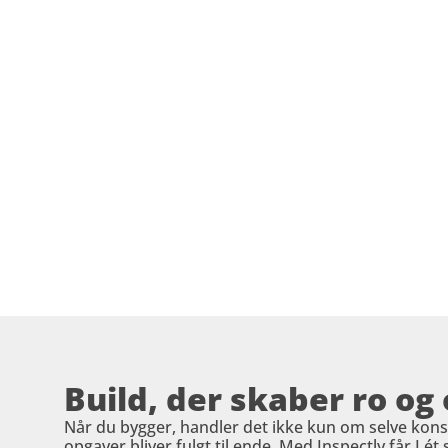
Build, der skaber ro og
Når du bygger, handler det ikke kun om selve konst
opgaver bliver fulgt til ende. Med Inspectly får I ét