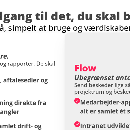
dgang til det, du skal 
tå, simpelt at bruge og værdiskab
re.
og rapporter. De skal 
Flow
Ubegrænset antal
 aftalesedler og 
Send beskeder lige s
projektrum og beskede
Medarbejder-app
ing direkte fra 
alt er samlet ét 
angler 
Intranet udviklet
mlet drift- og 